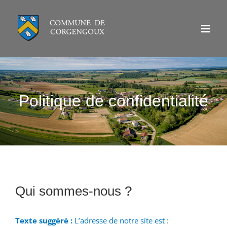
Passer
au
contenu
Politique de confidentialité
Qui sommes-nous ?
Texte suggéré :
L’adresse de notre site est :