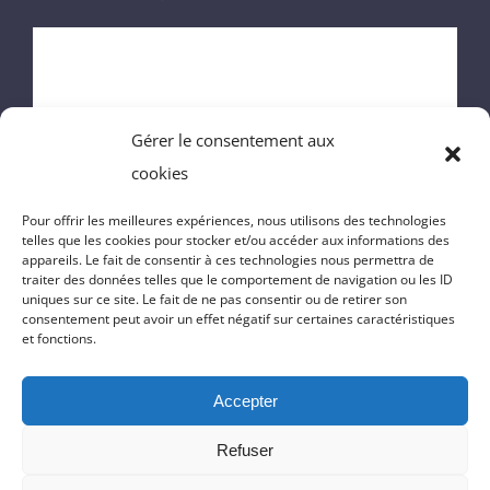
ACCUEIL
MAIRIE
Gérer le consentement aux
ENFANCE
cookies
VIE DU VILLAGE
Pour offrir les meilleures expériences, nous utilisons des technologies
telles que les cookies pour stocker et/ou accéder aux informations des
appareils. Le fait de consentir à ces technologies nous permettra de
VIE PRATIQUE
traiter des données telles que le comportement de navigation ou les ID
uniques sur ce site. Le fait de ne pas consentir ou de retirer son
consentement peut avoir un effet négatif sur certaines caractéristiques
CONTACT
et fonctions.
Accepter
© Copyright 2022 | Réalisation du site
Massilia-Web.com
|
Politique
Refuser
de confidentialité
|
Mentions Légales
|
Cookies