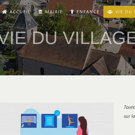
ACCUEIL
MAIRIE
ENFANCE
VIE DU 
VIE DU VILLAG
Toute
sur l