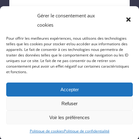
MAIRIE
Gérer le consentement aux
ENFANCE
cookies
VIE DU VILLAGE
Pour offrir les meilleures expériences, nous utilisons des technologies
telles que les cookies pour stocker et/ou accéder aux informations des
appareils. Le fait de consentir à ces technologies nous permettra de
VIE PRATIQUE
traiter des données telles que le comportement de navigation ou les ID
uniques sur ce site. Le fait de ne pas consentir ou de retirer son
consentement peut avoir un effet négatif sur certaines caractéristiques
CONTACT
et fonctions.
Accepter
© Copyright 2022 | Réalisation du site
Massilia-Web.com
|
Politique
Refuser
de confidentialité
|
Mentions Légales
|
Cookies
Voir les préférences
Politique de cookies
Politique de confidentialité