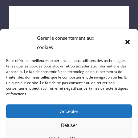
ACCUEIL
MAIRIE
Gérer le consentement aux
ENFANCE
cookies
VIE DU VILLAGE
Pour offrir les meilleures expériences, nous utilisons des technologies
telles que les cookies pour stocker et/ou accéder aux informations des
appareils. Le fait de consentir à ces technologies nous permettra de
VIE PRATIQUE
traiter des données telles que le comportement de navigation ou les ID
uniques sur ce site. Le fait de ne pas consentir ou de retirer son
consentement peut avoir un effet négatif sur certaines caractéristiques
CONTACT
et fonctions.
Accepter
© Copyright 2022 | Réalisation du site
Massilia-Web.com
|
Politique
Refuser
de confidentialité
|
Mentions Légales
|
Cookies