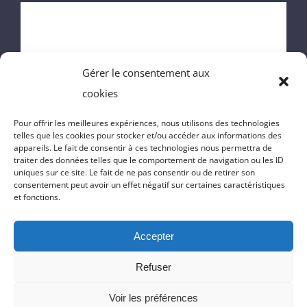
ACCUEIL
MAIRIE
Gérer le consentement aux
ENFANCE
cookies
VIE DU VILLAGE
Pour offrir les meilleures expériences, nous utilisons des technologies
telles que les cookies pour stocker et/ou accéder aux informations des
appareils. Le fait de consentir à ces technologies nous permettra de
VIE PRATIQUE
traiter des données telles que le comportement de navigation ou les ID
uniques sur ce site. Le fait de ne pas consentir ou de retirer son
consentement peut avoir un effet négatif sur certaines caractéristiques
CONTACT
et fonctions.
Accepter
© Copyright 2025 | Réalisation du site
Massilia-Web.com
|
Politique
Refuser
de confidentialité
|
Mentions Légales
|
Cookies
Voir les préférences