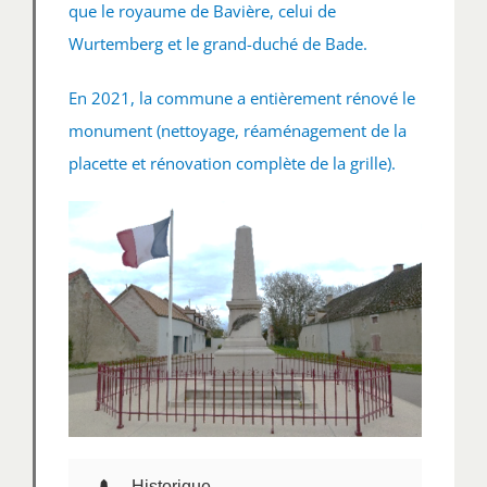
que le royaume de Bavière, celui de
Wurtemberg et le grand-duché de Bade.
En 2021, la commune a entièrement rénové le
monument (nettoyage, réaménagement de la
placette et rénovation complète de la grille).
Historique