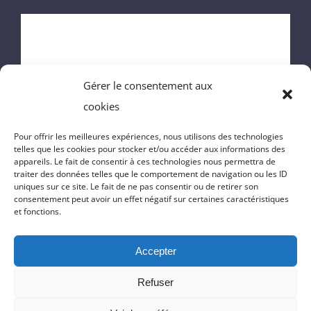
ACCUEIL
MAIRIE
Gérer le consentement aux
ENFANCE
cookies
VIE DU VILLAGE
Pour offrir les meilleures expériences, nous utilisons des technologies
telles que les cookies pour stocker et/ou accéder aux informations des
appareils. Le fait de consentir à ces technologies nous permettra de
VIE PRATIQUE
traiter des données telles que le comportement de navigation ou les ID
uniques sur ce site. Le fait de ne pas consentir ou de retirer son
consentement peut avoir un effet négatif sur certaines caractéristiques
CONTACT
et fonctions.
Accepter
© Copyright 2024 | Réalisation du site
Massilia-Web.com
|
Politique
Refuser
de confidentialité
|
Mentions Légales
|
Cookies