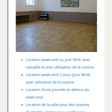
Location week-end ou jour férié, avec
vaisselle et avec utilisation de la cuisine.
Location week-end 3 jours (jour férié)
avec utilisation de la cuisine.
Location d’une journée en dehors du
week-end.
Location de la salle pour des séances
d’activités artistique ou conférence