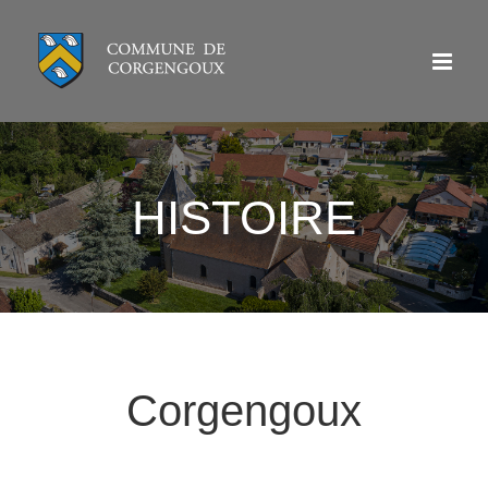
Passer
au
contenu
HISTOIRE
Corgengoux