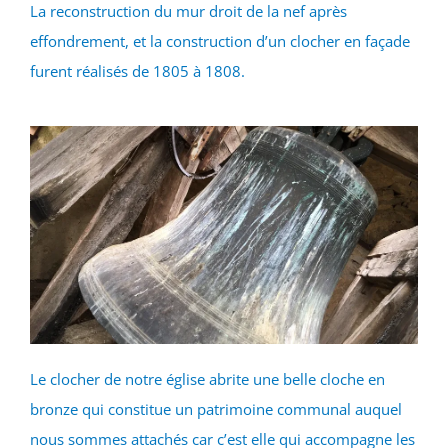
La reconstruction du mur droit de la nef après
effondrement, et la construction d’un clocher en façade
furent réalisés de 1805 à 1808.
Le clocher de notre église abrite une belle cloche en
bronze qui constitue un patrimoine communal auquel
nous sommes attachés car c’est elle qui accompagne les