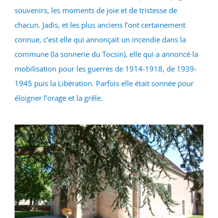
souvenirs, les moments de joie et de tristesse de
chacun. Jadis, et les plus anciens l’ont certainement
connue, c’est elle qui annonçait un incendie dans la
commune (la sonnerie du Tocsin), elle qui a annoncé la
mobilisation pour les guerres de 1914-1918, de 1939-
1945 puis la Libération. Parfois elle était sonnée pour
éloigner l’orage et la grêle.