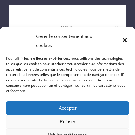
ACCUEIL
MAIRIE
Gérer le consentement aux
ENFANCE
cookies
VIE DU VILLAGE
Pour offrir les meilleures expériences, nous utilisons des technologies
telles que les cookies pour stocker et/ou accéder aux informations des
appareils. Le fait de consentir à ces technologies nous permettra de
VIE PRATIQUE
traiter des données telles que le comportement de navigation ou les ID
uniques sur ce site. Le fait de ne pas consentir ou de retirer son
consentement peut avoir un effet négatif sur certaines caractéristiques
CONTACT
et fonctions.
Accepter
© Copyright 2022 | Réalisation du site
Massilia-Web.com
|
Politique
Refuser
de confidentialité
|
Mentions Légales
|
Cookies