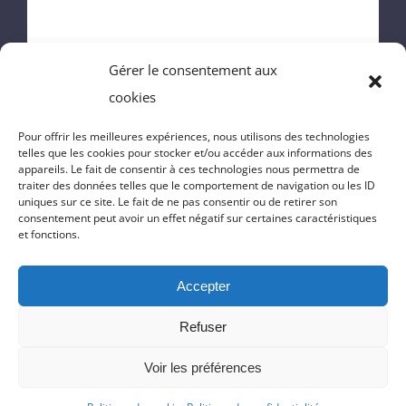
MAIRIE
Gérer le consentement aux
ENFANCE
cookies
VIE DU VILLAGE
Pour offrir les meilleures expériences, nous utilisons des technologies
telles que les cookies pour stocker et/ou accéder aux informations des
appareils. Le fait de consentir à ces technologies nous permettra de
VIE PRATIQUE
traiter des données telles que le comportement de navigation ou les ID
uniques sur ce site. Le fait de ne pas consentir ou de retirer son
consentement peut avoir un effet négatif sur certaines caractéristiques
CONTACT
et fonctions.
Accepter
© Copyright 2025 | Réalisation du site
Massilia-Web.com
|
Politique
Refuser
de confidentialité
|
Mentions Légales
|
Cookies
Voir les préférences