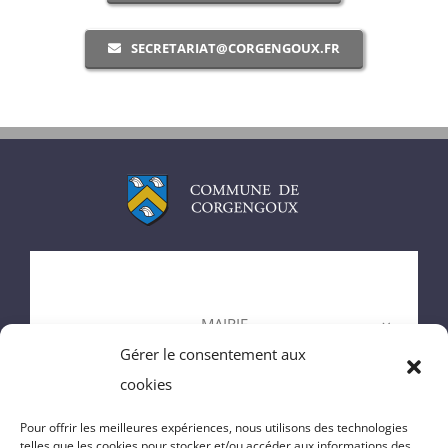
SECRETARIAT@CORGENGOUX.FR
ACCUEIL
MAIRIE
Gérer le consentement aux
ENFANCE
cookies
VIE DU VILLAGE
Pour offrir les meilleures expériences, nous utilisons des technologies
telles que les cookies pour stocker et/ou accéder aux informations des