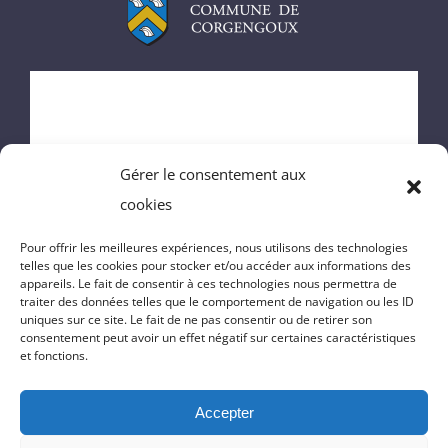
ACCUEIL
MAIRIE
Gérer le consentement aux
ENFANCE
cookies
VIE DU VILLAGE
Pour offrir les meilleures expériences, nous utilisons des technologies
telles que les cookies pour stocker et/ou accéder aux informations des
appareils. Le fait de consentir à ces technologies nous permettra de
VIE PRATIQUE
traiter des données telles que le comportement de navigation ou les ID
uniques sur ce site. Le fait de ne pas consentir ou de retirer son
consentement peut avoir un effet négatif sur certaines caractéristiques
CONTACT
et fonctions.
Accepter
© Copyright 2025 | Réalisation du site
Massilia-Web.com
|
Politique