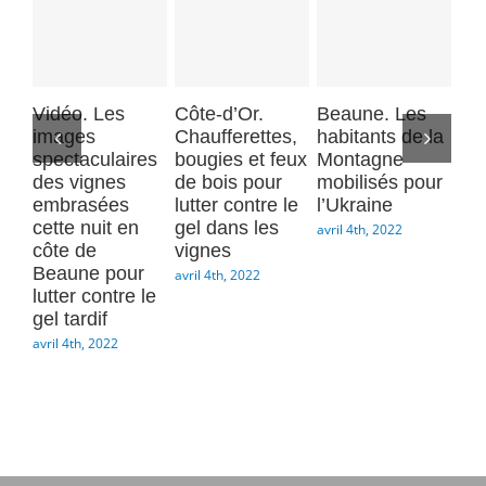
:
revivez
la
nuit
Vidéo. Les
Côte-d’Or.
Beaune. Les
Mo
de
images
Chaufferettes,
habitants de la
Be
lutte
spectaculaires
bougies et feux
Montagne
L’
contre
des vignes
de bois pour
mobilisés pour
car
le
embrasées
lutter contre le
l’Ukraine
Gau
gel
cette nuit en
gel dans les
jeu
avril 4th, 2022
dans
côte de
vignes
di
les
Beaune pour
avril 4th, 2022
avri
lutter contre le
vignes
gel tardif
en
avril 4th, 2022
images