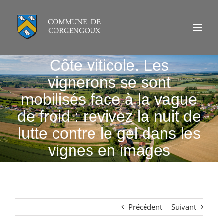
Passer
au
contenu
Côte viticole. Les
vignerons se sont
mobilisés face à la vague
de froid : revivez la nuit de
lutte contre le gel dans les
vignes en images
Précédent
Suivant