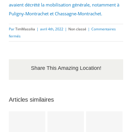
avaient décrété la mobilisation générale, notamment à
Puligny-Montrachet et Chassagne-Montrachet.
Par
TimMassilia
|
avril 4th, 2022
|
Non classé
|
Commentaires
sur
fermés
Côte
viticole.
Les
vignerons
Share This Amazing Location!
se
sont
mobilisés
face
Articles similaires
à
la
vague
de
froid